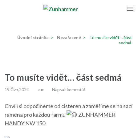
Přeskočit
na
Zunhammer
Zemědělská technika ! nyní dotace 50 % !
obsah
(stiskněte
Úvodní stránka
>
Nezařazené
>
To musíte vidět… část
Enter)
sedmá
To musíte vidět… část sedmá
19 Čvn,2024
zun
Napsat komentář
Chvíli si odpočineme od cisteren a zaměříme se na sací
ramena pro každou farmu
ZUNHAMMER
HANDY NW 150