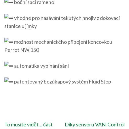
boční sací rameno
vhodné pro nasávání tekutých hnojiv z dokovací
stanice u jímky
možnost mechanického připojení koncovkou
Perrot NW 150
automatika vypínání sání
patentovaný bezúkapový systém Fluid Stop
Navigace
To musíte vidět… část
Díky sensoru VAN-Control