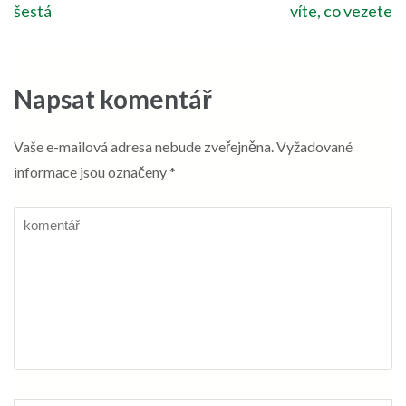
pro
šestá
víte, co vezete
příspěvek
Napsat komentář
Vaše e-mailová adresa nebude zveřejněna.
Vyžadované
informace jsou označeny
*
komentář