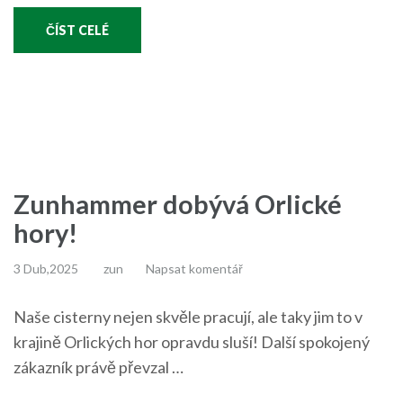
ČÍST CELÉ
Zunhammer dobývá Orlické
hory!
3 Dub,2025
zun
Napsat komentář
Naše cisterny nejen skvěle pracují, ale taky jim to v
krajině Orlických hor opravdu sluší! Další spokojený
zákazník právě převzal …