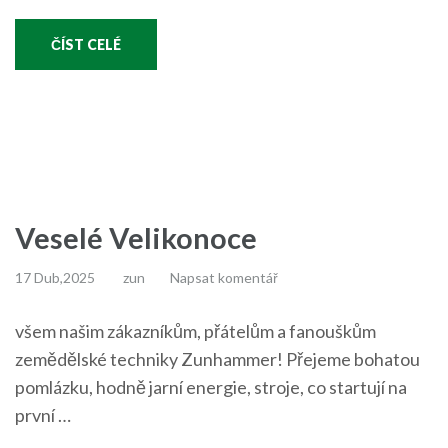
ČÍST CELÉ
Veselé Velikonoce
17 Dub,2025
zun
Napsat komentář
všem našim zákazníkům, přátelům a fanouškům
zemědělské techniky Zunhammer! Přejeme bohatou
pomlázku, hodně jarní energie, stroje, co startují na
první …