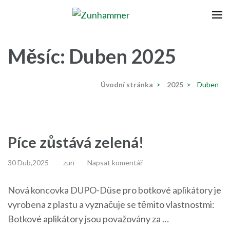
Přeskočit
na
Zunhammer
Zemědělská technika ! nyní dotace 50 % !
obsah
(stiskněte
Měsíc:
Duben 2025
Enter)
Úvodní stránka
>
2025
>
Duben
Píce zůstává zelená!
30 Dub,2025
zun
Napsat komentář
Nová koncovka DUPO-Düse pro botkové aplikátory je
vyrobena z plastu a vyznačuje se těmito vlastnostmi:
Botkové aplikátory jsou považovány za …