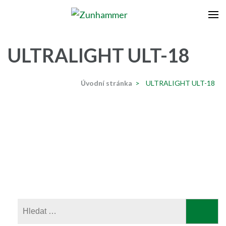
Přeskočit
na
Zunhammer
Zemědělská technika ! nyní dotace 50 % !
obsah
(stiskněte
ULTRALIGHT ULT-18
Enter)
Úvodní stránka
>
ULTRALIGHT ULT-18
Vyhledávání