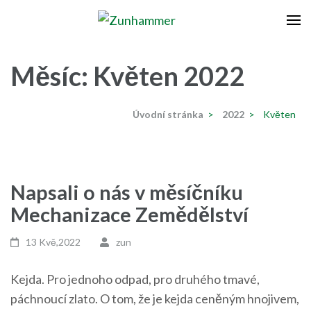
Přeskočit
na
Zunhammer
Zemědělská technika ! nyní dotace 50 % !
obsah
(stiskněte
Měsíc:
Květen 2022
Enter)
Úvodní stránka
>
2022
>
Květen
Napsali o nás v měsíčníku
Mechanizace Zemědělství
13 Kvě,2022
zun
Kejda. Pro jednoho odpad, pro druhého tmavé,
páchnoucí zlato. O tom, že je kejda ceněným hnojivem,