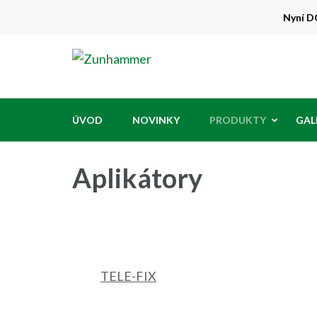
Přeskočit
Nyní DO
na
obsah
Zunhammer
Zemědělská technika ! nyní dotace 50
(stiskněte
Enter)
ÚVOD
NOVINKY
PRODUKTY
GAL
Aplikátory
TELE-FIX