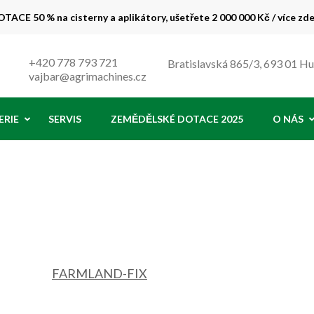
TACE 50 % na cisterny a aplikátory, ušetřete 2 000 000 Kč / více zd
 % !
+420 778 793 721
Bratislavská 865/3, 693 01 H
vajbar@agrimachines.cz
ERIE
SERVIS
ZEMĚDĚLSKÉ DOTACE 2025
O NÁS
FARMLAND-FIX