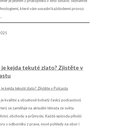
mer je jedním z průkopníků v této oblasti. Seznamte
chnologiemi, které vám usnadní každodenní provoz.
…
 2025
 je kejda tekuté zlato? Zjistěte v
astu
 je kvalitní a obsahově bohatý český podcastový
který se zaměřuje na aktuální témata ze světa
ství, obchodu a průmyslu. Každá epizoda přináší
ry s odborníky z praxe, nové pohledy na obor i