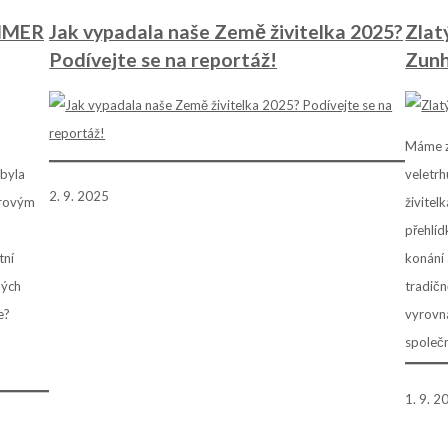
AMMER
Jak vypadala naše Země živitelka 2025?
Zlat
Podívejte se na reportáž!
Zun
Máme za
 byla
veletr
2. 9. 2025
trovým
živitel
,
přehlíd
tní
konání 
ných
tradičn
e?
vyrovna
společ
1. 9. 2