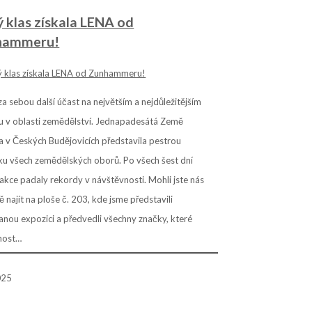
ý klas získala LENA od
hammeru!
 sebou další účast na největším a nejdůležitějším
hu v oblasti zemědělství. Jednapadesátá Země
ka v Českých Budějovicích představila pestrou
ku všech zemědělských oborů. Po všech šest dní
akce padaly rekordy v návštěvnosti. Mohli jste nás
ě najít na ploše č. 203, kde jsme představili
nou expozici a předvedli všechny značky, které
nost…
025