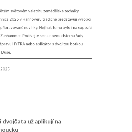
větším světovém veletrhu zemědělské techniky
hnica 2025 v Hannoveru tradičně představují výrobci
připravované novinky. Nejinak tomu bylo i na expozici
 Zunhammer. Podívejte se na novou cisternu řady
 nápravu HYTRA nebo aplikátor s dvojitou botkou
 Düse.
. 2025
á dvojčata už aplikují na
moucku