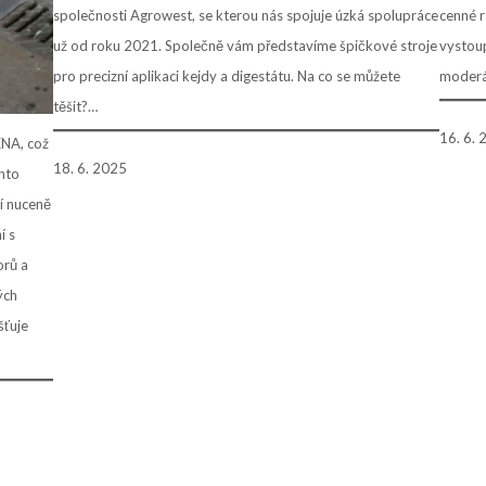
společnosti Agrowest, se kterou nás spojuje úzká spolupráce
cenné r
už od roku 2021. Společně vám představíme špičkové stroje
vystoup
pro precizní aplikaci kejdy a digestátu. Na co se můžete
moderá
těšit?…
16. 6.
ENA, což
18. 6. 2025
ento
í nuceně
í s
orů a
ých
šťuje