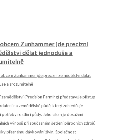
robcem Zunhammer jde precizní
dělství dělat jednoduše a
umitelně
í zemědělství (Precision Farming) představuje přístup
odaření na zemědělské půdě, který zohledňuje
í potřeby rostlin i půdy. Jeho cílem je dosažení
ních výnosů při současném šetření přírodních zdrojů
díky přesnému dávkování živin. Společnost