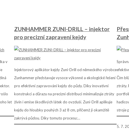
ZUNHAMMER ZUNI-DRILL – injektor
Přes
pro precizní zapravení kejdy
Zun
lka v
Správná
je
Injektorový aplikátor kejdy Zuni-Drill od německého výrobce
efektiv
diná
Zunhammer představuje vysoce výkonné a ekologické řešení
Čím blí
ektor.
pro efektivní zapravování kejdy do půdy. Díky inovativní
ztráty
rošlo
konstrukci a důrazu na precizní distribuci minimalizuje ztráty
portfol
oho let
živin i emise škodlivých látek do ovzduší. Zuni-Drill aplikuje
hadicov
kejdu do hloubky pouhých 3 až 8 cm, přičemž ji okamžitě
stroje 
zakrývá půdou. Díky tomuto procesu:…
5. 7. 2