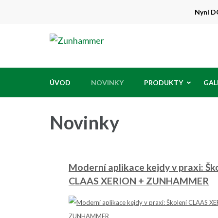
Přeskočit
Nyní DO
na
obsah
Zunhammer
Zemědělská technika ! nyní dotace 50
(stiskněte
Enter)
ÚVOD
NOVINKY
PRODUKTY
GAL
Novinky
Moderní aplikace kejdy v praxi: Šk
CLAAS XERION + ZUNHAMMER