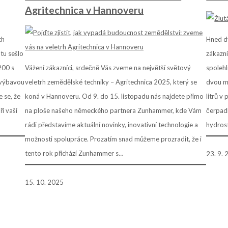
Agritechnica v Hannoveru
ch
Hned dv
tu sešlo
zákazní
200 s
Vážení zákazníci, srdečně Vás zveme na největší světový
spolehl
 výbavou
veletrh zemědělské techniky – Agritechnica 2025, který se
dvou m
 se, že
koná v Hannoveru. Od 9. do 15. listopadu nás najdete přímo
litrů v
i vaší
na ploše našeho německého partnera Zunhammer, kde Vám
čerpad
rádi představíme aktuální novinky, inovativní technologie a
hydrost
možnosti spolupráce. Prozatím snad můžeme prozradit, že i
tento rok přichází Zunhammer s…
23. 9.
15. 10. 2025