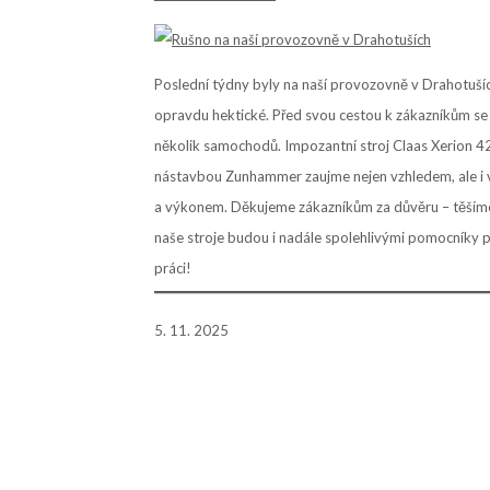
Poslední týdny byly na naší provozovně v Drahotuší
opravdu hektické. Před svou cestou k zákazníkům se 
několik samochodů. Impozantní stroj Claas Xerion 4
nástavbou Zunhammer zaujme nejen vzhledem, ale i
a výkonem. Děkujeme zákazníkům za důvěru – těšíme
naše stroje budou i nadále spolehlivými pomocníky př
práci!
5. 11. 2025