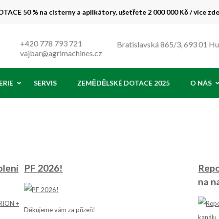
TACE 50 % na cisterny a aplikátory, ušetřete 2 000 000 Kč / více zd
 % !
+420 778 793 721
Bratislavská 865/3, 693 01 H
vajbar@agrimachines.cz
ERIE
SERVIS
ZEMĚDĚLSKÉ DOTACE 2025
O NÁS
olení
PF 2026!
Repo
na n
Děkujeme vám za přízeň!