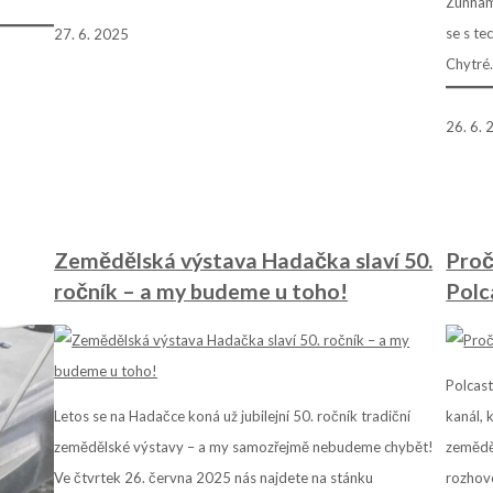
Zunham
se s te
27. 6. 2025
Chytré
26. 6.
Zemědělská výstava Hadačka slaví 50.
Proč
ročník – a my budeme u toho!
Polc
Polcast
Letos se na Hadačce koná už jubilejní 50. ročník tradiční
kanál, 
zemědělské výstavy – a my samozřejmě nebudeme chybět!
zeměděl
Ve čtvrtek 26. června 2025 nás najdete na stánku
rozhovo