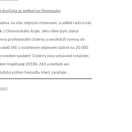
ěma, na vlas stejnými cisternami, si udělal radost náš
k z Olomouckého kraje. Jeho cílem bylo získat
ivou profesionální cisternu a neváhal jít rovnou do
odelů SKE s rozšířeným objemem nádrže na 20 000
 provedení tandem! Cisterny jsou vybavené rotačním
lem Vogelsang VX186-260 a nechybí ani
atický pohon čerpadla, který zaručuje:…
 2025