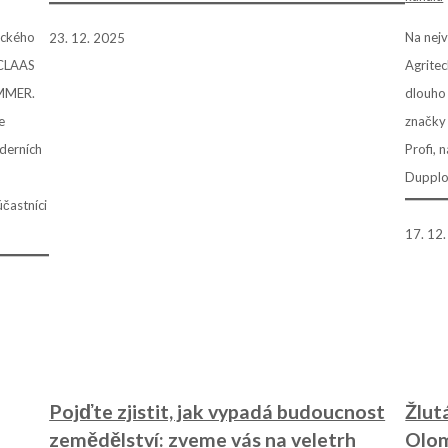
ického
Na nej
23. 12. 2025
 CLAAS
Agritec
AMMER.
dlouho 
e
značky
derních
Profi,
Dupplo
účastníci
17. 12
Pojďte zjistit, jak vypadá budoucnost
Žlut
zemědělství: zveme vás na veletrh
Olo