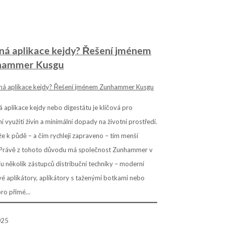
ná aplikace kejdy? Řešení jménem
hammer Kusgu
 aplikace kejdy nebo digestátu je klíčová pro
ní využití živin a minimální dopady na životní prostředí.
že k půdě – a čím rychleji zapraveno – tím menší
. Právě z tohoto důvodu má společnost Zunhammer v
iu několik zástupců distribuční techniky – moderní
é aplikátory, aplikátory s taženými botkami nebo
pro přímé…
025