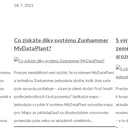
18. 7. 2025
Co získáte díky systému Zunhammer
S vý
MyDataPlant?
země
sroz
etrnému
Precizní zemědělství není složité. Se systémem MyDataPlant
hon
a technikou Zunhammer jednoduše zjistíte, kolik živin vaše
nou
pole opravdu potřebuje – a kam je cíleně dodat. Proč hnojit
Precizn
ynulé a
podle jednotlivých částí pozemku? Aplikační mapy –
k hosp
jednoduše a rychle V systému MyDataPlant vytvoříte mapy
aktuáln
pro: Mapy se zakládají buď na dlouhodobém výnosovém
maximál
bovou
potenciálu pole, nebo na aktuálních satelitních…
– a to 