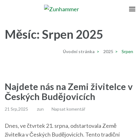
Přeskočit
na
Zunhammer
Zemědělská technika ! nyní dotace 50 % !
obsah
(stiskněte
Měsíc:
Srpen 2025
Enter)
Úvodní stránka
>
2025
>
Srpen
Najdete nás na Zemi živitelce v
Českých Budějovicích
21 Srp,2025
zun
Napsat komentář
Dnes, ve čtvrtek 21. srpna, odstartovala Země
živitelka v Českých Budějovicích. Tento tradiční