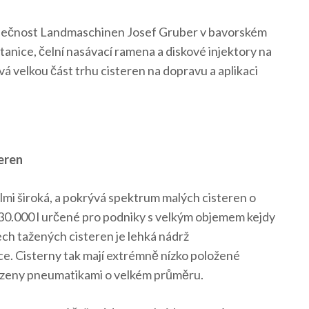
společnost Landmaschinen Josef Gruber v bavorském
tanice, čelní nasávací ramena a diskové injektory na
á velkou část trhu cisteren na dopravu a aplikaci
eren
mi široká, a pokrývá spektrum malých cisteren o
 30.000 l určené pro podniky s velkým objemem kejdy
ch tažených cisteren je lehká nádrž
e. Cisterny tak mají extrémně nízko položené
azeny pneumatikami o velkém průměru.