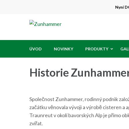
Přeskočit
Nyní DO
na
obsah
Zunhammer
Zemědělská technika ! nyní dotace 50
(stiskněte
Enter)
ÚVOD
NOVINKY
PRODUKTY
GAL
Historie Zunhamme
Společnost Zunhammer, rodinný podnik zal
začátku věnovala vývoji a výrobě cisteren a a
Traunreut v okolí bavorských Alp je přímo 
zvířat.