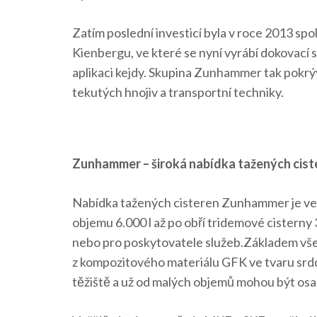
Zatím poslední investicí byla v roce 2013 
Kienbergu, ve které se nyní vyrábí dokovací s
aplikaci kejdy. Skupina Zunhammer tak pokrýv
tekutých hnojiv a transportní techniky.
Zunhammer – široká nabídka tažených cist
Nabídka tažených cisteren Zunhammer je vel
objemu 6.000 l až po obří tridemové cisterny
nebo pro poskytovatele služeb.Základem vše
z kompozitového materiálu GFK ve tvaru srdc
těžiště a už od malých objemů mohou být os