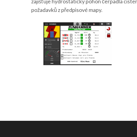
zajišťuje hydrostatický pohon čerpadla ciste
požadavků z předpisové mapy.