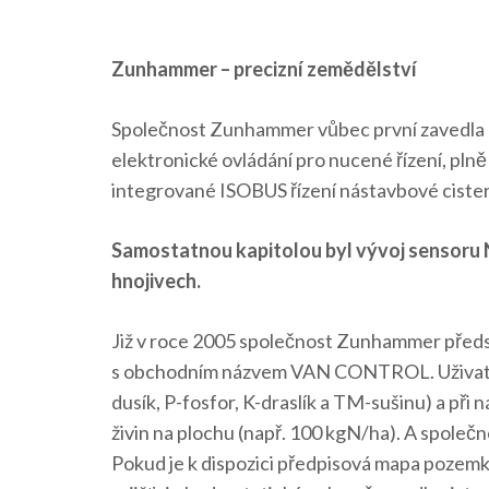
Zunhammer – precizní zemědělství
Společnost Zunhammer vůbec první zavedla I
elektronické ovládání pro nucené řízení, pln
integrované ISOBUS řízení nástavbové cister
Samostatnou kapitolou byl vývoj sensoru 
hnojivech.
Již v roce 2005 společnost Zunhammer předst
s obchodním názvem VAN CONTROL. Uživatel př
dusík, P-fosfor, K-draslík a TM-sušinu) a při
živin na plochu (např. 100 kgN/ha). A spole
Pokud je k dispozici předpisová mapa pozemku