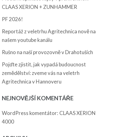
CLAAS XERION + ZUNHAMMER
PF 2026!
Reportáž z veletrhu Agritechnica nově na
našem youtube kanálu
Rušno na naší provozovně v Drahotuších
Pojďte zjistit, jak vypadá budoucnost
zemědělství: zveme vás na veletrh
Agritechnica v Hannoveru
NEJNOVĚJŠÍ KOMENTÁŘE
:
WordPress komentátor
CLAAS XERION
4000