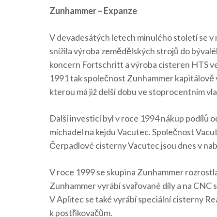
Zunhammer – Expanze
V devadesátých letech minulého století se 
snížila výroba zemědělských strojů do býval
koncern Fortschritt a výroba cisteren HT
1991 tak společnost Zunhammer kapitálově v
kterou má již delší dobu ve stoprocentním vla
Další investicí byl v roce 1994 nákup podílů
míchadel na kejdu Vacutec. Společnost Vacu
Čerpadlové cisterny Vacutec jsou dnes v nab
V roce 1999 se skupina Zunhammer rozrostla 
Zunhammer vyrábí svařované díly a na CNC s
V Aplitec se také vyrábí speciální cisterny R
k postřikovačům.