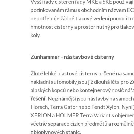
Vyšší řady cisteren řady MKE a SKE používaj
pozinkovaném rámu s obchodním názvem ECO
nepotřebuje žádné tlakové vedení pomocí tru
hmotnost cisterny a prostor nutný pro tlakov
koly.
Zunhammer – nástavbové cisterny
Žluté lehké plastové cisterny určené na samo
nákladní automobily jsou již dlouhá léta pro 
alpských kopců nebo kontejnerový nosič nářa
řešení.
Nejznámější jsou nástavby na samocho
Horsch, Terra Gator nebo Fendt Xylon. Nyn
XERION a HOLMER Terra Variant s objemem 
včetně separace cizích předmětů a rozmělněn
z bioplynových stanic.