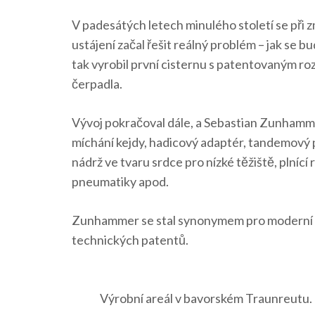
V padesátých letech minulého století se při 
ustájení začal řešit reálný problém – jak se
tak vyrobil první cisternu s patentovaným r
čerpadla.
Vývoj pokračoval dále, a Sebastian Zunhammer
míchání kejdy, hadicový adaptér, tandemový
nádrž ve tvaru srdce pro nízké těžiště, plnící
pneumatiky apod.
Zunhammer se stal synonymem pro moderní apl
technických patentů.
Výrobní areál v bavorském Traunreutu.