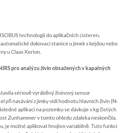
SOBUS technologii do aplikačních cisteren,
ě automatické dokovací stanice u jímek s kejdou nebo
ny u Claas Xerion.
NIRS pro analýzu živin obsažených v kapalných
avila sériově vyráběný živinový sensor
i nasávání z jímky vidí hodnotu hlavních živin (N-
 následné aplikaci na pozemku se dávkuje v kg čistých
čnost Zunhammer v tomto ohledu zdaleka neskončila.
, je možné aplikovat hnojivo variabilně. Tuto funkci