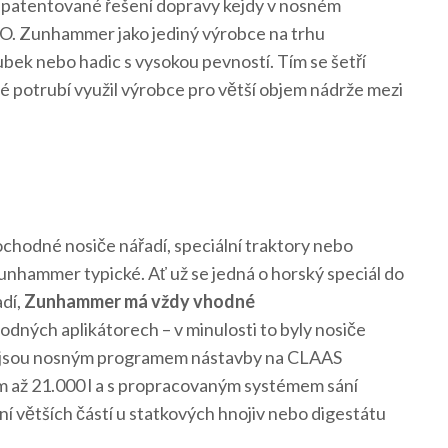
í patentované řešení dopravy kejdy v nosném
. Zunhammer jako jediný výrobce na trhu
bek nebo hadic s vysokou pevností. Tím se šetří
é potrubí využil výrobce pro větší objem nádrže mezi
chodné nosiče nářadí, speciální traktory nebo
Zunhammer typické. Ať už se jedná o horský speciál do
dí,
Zunhammer má vždy vhodné
dných aplikátorech – v minulosti to byly nosiče
í jsou nosným programem nástavby na CLAAS
až 21.000 l a s propracovaným systémem sání
í větších částí u statkových hnojiv nebo digestátu