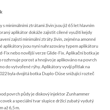
ek
s minimálními ztrátami živin jsou již 65 let hlavním
ý aplikátor dokáže zajistit cílené využití kejdy
vení zajistí minimální ztráty živin, zejména amonné
é aplikátory jsou nyní nahrazovány typem aplikátoru
Fix nebo novější verze Glide-Fix. Aplikační botka je
o rozhrnuje porost a hnojivo je aplikováno na povrch
áno do vytvořené rýhy. Aplikátory vyvíjí přítlak na
022 byla dvojitá botka Duplo-Düse snižující rozteč
pod povrch půdy je diskový injektor Zunhammer
vek a speciální tvar slupice držící zubatý vydutý
m až 6,5 m.