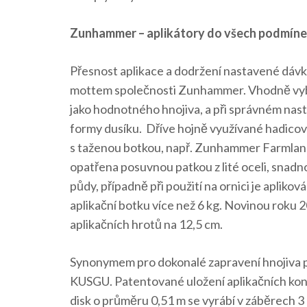
Zunhammer – aplikátory do všech podmín
Přesnost aplikace a dodržení nastavené dávky 
mottem společnosti Zunhammer. Vhodně vybran
jako hodnotného hnojiva, a při správném nasta
formy dusíku. Dříve hojně využívané hadicov
s taženou botkou, např. Zunhammer Farmland-
opatřena posuvnou patkou z lité oceli, snadn
půdy, případně při použití na ornici je aplikov
aplikační botku více než 6 kg. Novinou roku 2
aplikačních hrotů na 12,5 cm.
Synonymem pro dokonalé zapravení hnojiva 
KUSGU. Patentované uložení aplikačních konco
disk o průměru 0,51 m se vyrábí v záběrech 3 