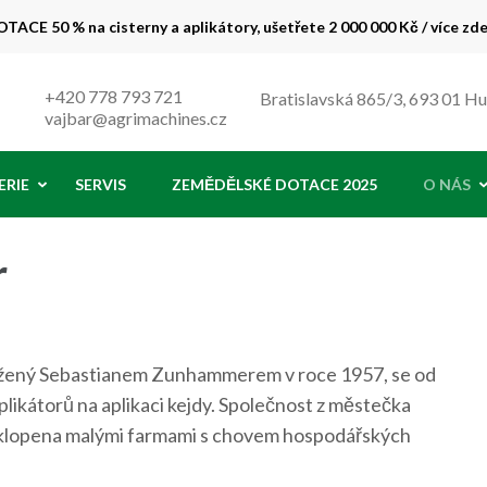
TACE 50 % na cisterny a aplikátory, ušetřete 2 000 000 Kč / více zd
 % !
+420 778 793 721
Bratislavská 865/3, 693 01 H
vajbar@agrimachines.cz
ERIE
SERVIS
ZEMĚDĚLSKÉ DOTACE 2025
O NÁS
r
ožený Sebastianem Zunhammerem v roce 1957, se od
plikátorů na aplikaci kejdy. Společnost z městečka
obklopena malými farmami s chovem hospodářských