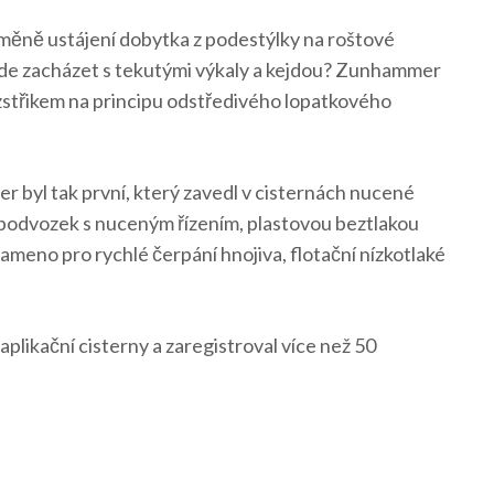
změně ustájení dobytka z podestýlky na roštové
 bude zacházet s tekutými výkaly a kejdou? Zunhammer
ozstřikem na principu odstředivého lopatkového
 byl tak první, který zavedl v cisternách nucené
 podvozek s nuceným řízením, plastovou beztlakou
 rameno pro rychlé čerpání hnojiva, flotační nízkotlaké
ikační cisterny a zaregistroval více než 50