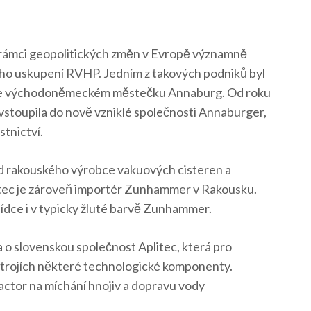
v rámci geopolitických změn v Evropě významně
ého uskupení RVHP. Jedním z takových podniků byl
S ve východoněmeckém městečku Annaburg. Od roku
stoupila do nově vzniklé společnosti Annaburger,
stnictví.
 od rakouského výrobce vakuových cisteren a
tec je zároveň importér Zunhammer v Rakousku.
ídce i v typicky žluté barvě Zunhammer.
o slovenskou společnost Aplitec, která pro
trojích některé technologické komponenty.
eactor na míchání hnojiv a dopravu vody