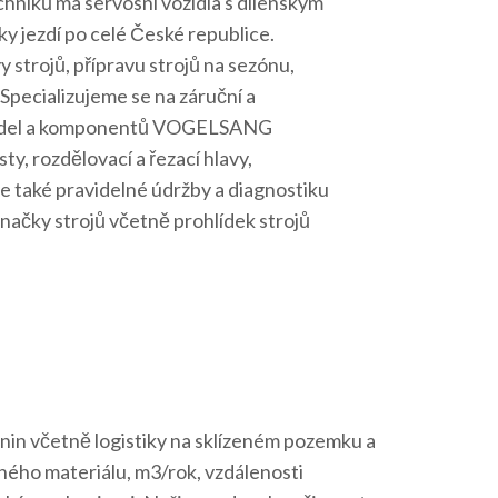
hniků má servosní vozidla s dílenským
y jezdí po celé České republice.
 strojů, přípravu strojů na sezónu,
 Specializujeme se na záruční a
padel a komponentů VOGELSANG
sty, rozdělovací a řezací hlavy,
 také pravidelné údržby a diagnostiku
ačky strojů včetně prohlídek strojů
lnin včetně logistiky na sklízeném pozemku a
aného materiálu, m3/rok, vzdálenosti