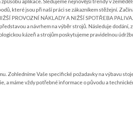
 a způsobu aplikace. Sledujeme nejnovější trendy v zemědě
dů, které jsou při naší práci se zákazníkem stěžejní. Zač
IŽŠÍ PROVOZNÍ NÁKLADY A NIŽŠÍ SPOTŘEBA PALIVA. Po za
představou a návrhem na výběr strojů. Následuje dodání, 
nologickou kázeň a strojům poskytujeme pravidelnou údržb
rmu. Zohledníme Vaše specifické požadavky na výbavu stoje,
ie, a máme vždy potřebné informace o původu a technickém