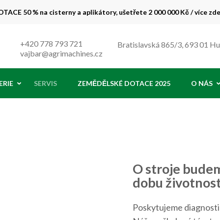
TACE 50 % na cisterny a aplikátory, ušetřete 2 000 000 Kč / více zd
 % !
+420 778 793 721
Bratislavská 865/3, 693 01 H
vajbar@agrimachines.cz
ERIE
SERVIS
ZEMĚDĚLSKÉ DOTACE 2025
O NÁS
O stroje bude
dobu životnost
Poskytujeme diagnostiku