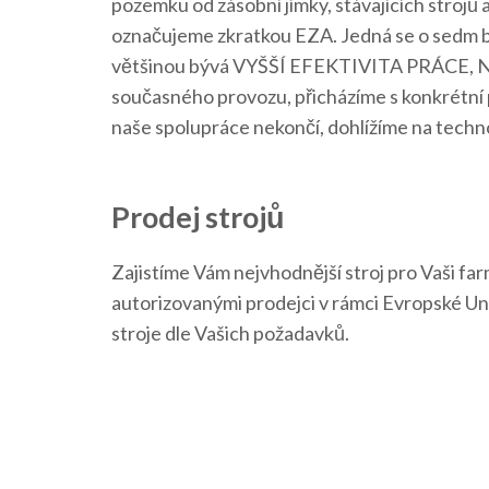
pozemku od zásobní jímky, stávajících strojů
označujeme zkratkou EZA. Jedná se o sedm bo
většinou bývá VYŠŠÍ EFEKTIVITA PRÁCE, N
současného provozu, přicházíme s konkrétní 
naše spolupráce nekončí, dohlížíme na tech
Prodej strojů
Zajistíme Vám nejvhodnější stroj pro Vaši fa
autorizovanými prodejci v rámci Evropské Un
stroje dle Vašich požadavků.