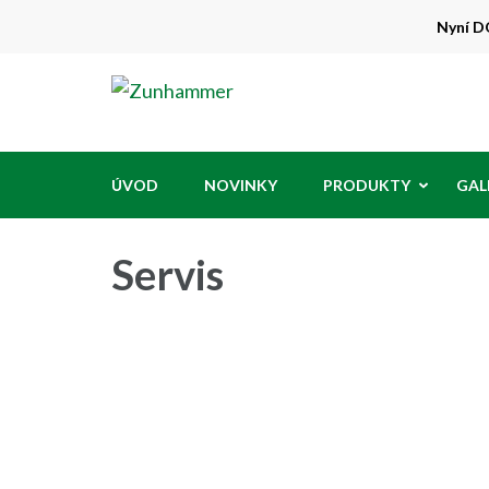
Přeskočit
Nyní DO
na
obsah
Zunhammer
Zemědělská technika ! nyní dotace 50
(stiskněte
Enter)
ÚVOD
NOVINKY
PRODUKTY
GAL
Servis