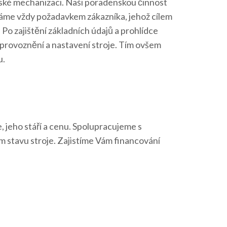
lské mechanizaci. Naši poradenskou činnost
ínáme vždy požadavkem zákazníka, jehož cílem
jištění základních údajů a prohlídce
zprovoznění a nastavení stroje. Tím ovšem
u.
 jeho stáří a cenu. Spolupracujeme s
 stavu stroje. Zajistíme Vám financování