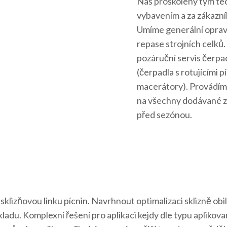
Náš proškolený tým tec
vybavením a za zákazník
Umíme generální opravy
repase strojních celků.
pozáruční servis čer
(čerpadla s rotujícími pí
macerátory). Provádíme
na všechny dodávané zn
před sezónou.
sklizňovou linku pícnin. Navrhnout optimalizaci sklizně obi
adu. Komplexní řešení pro aplikaci kejdy dle typu aplikov