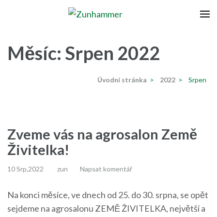
Přeskočit
na
Zunhammer
Zemědělská technika ! nyní dotace 50 % !
obsah
(stiskněte
Měsíc:
Srpen 2022
Enter)
Úvodní stránka
>
2022
>
Srpen
Zveme vás na agrosalon Země
Živitelka!
10 Srp,2022
zun
Napsat komentář
Na konci měsíce, ve dnech od 25. do 30. srpna, se opět
sejdeme na agrosalonu ZEMĚ ŽIVITELKA, největší a