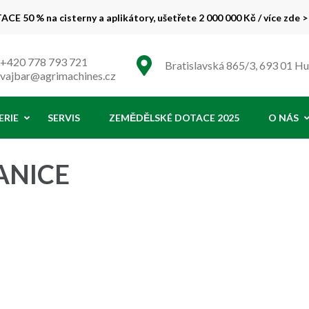
CE 50 % na cisterny a aplikátory, ušetřete 2 000 000 Kč / více zde >
 % !
+420 778 793 721
Bratislavská 865/3, 693 01 H
vajbar@agrimachines.cz
ERIE
SERVIS
ZEMĚDĚLSKÉ DOTACE 2025
O NÁS
ANICE