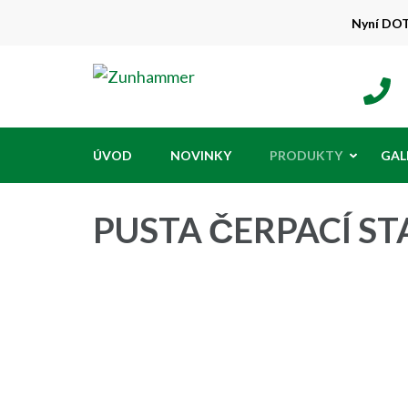
Přeskočit
Nyní DOTA
na
obsah
Zunhammer
Zemědělská technika ! nyní dotace 50
(stiskněte
Enter)
ÚVOD
NOVINKY
PRODUKTY
GAL
PUSTA ČERPACÍ ST