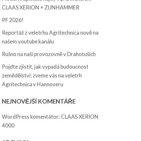
CLAAS XERION + ZUNHAMMER
PF 2026!
Reportáž z veletrhu Agritechnica nově na
našem youtube kanálu
Rušno na naší provozovně v Drahotuších
Pojďte zjistit, jak vypadá budoucnost
zemědělství: zveme vás na veletrh
Agritechnica v Hannoveru
NEJNOVĚJŠÍ KOMENTÁŘE
:
WordPress komentátor
CLAAS XERION
4000