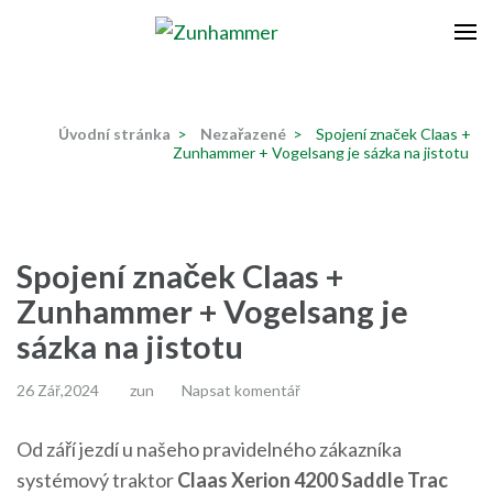
Přeskočit
na
Zunhammer
Zemědělská technika ! nyní dotace 50 % !
obsah
(stiskněte
Úvodní stránka
>
Nezařazené
>
Spojení značek Claas +
Enter)
Zunhammer + Vogelsang je sázka na jistotu
Spojení značek Claas +
Zunhammer + Vogelsang je
sázka na jistotu
26 Zář,2024
zun
Napsat komentář
Od září jezdí u našeho pravidelného zákazníka
systémový traktor
Claas Xerion 4200 Saddle Trac