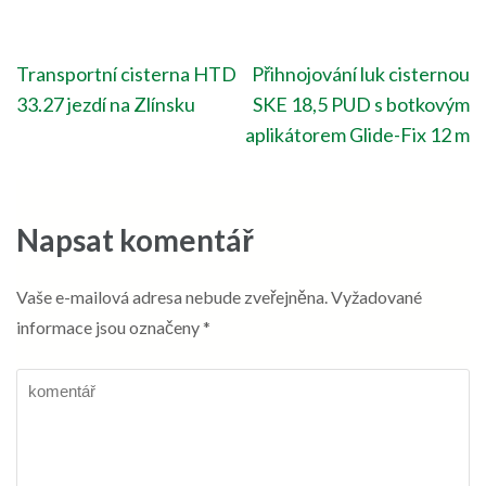
Navigace
Transportní cisterna HTD
Přihnojování luk cisternou
pro
33.27 jezdí na Zlínsku
SKE 18,5 PUD s botkovým
příspěvek
aplikátorem Glide-Fix 12 m
Napsat komentář
Vaše e-mailová adresa nebude zveřejněna.
Vyžadované
informace jsou označeny
*
komentář