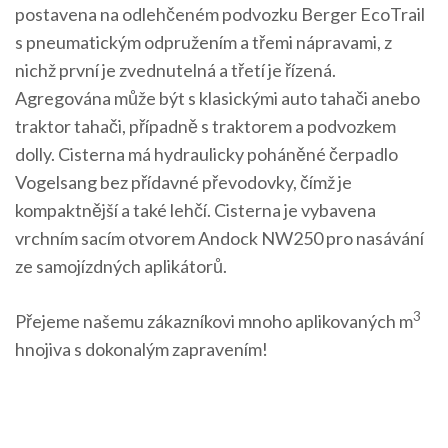
postavena na odlehčeném podvozku Berger EcoTrail
s pneumatickým odpružením a třemi nápravami, z
nichž první je zvednutelná a třetí je řízená.
Agregována může být s klasickými auto tahači anebo
traktor tahači, případně s traktorem a podvozkem
dolly. Cisterna má hydraulicky poháněné čerpadlo
Vogelsang bez přídavné převodovky, čímž je
kompaktnější a také lehčí. Cisterna je vybavena
vrchním sacím otvorem Andock NW250 pro nasávání
ze samojízdných aplikátorů.
3
Přejeme našemu zákazníkovi mnoho aplikovaných m
hnojiva s dokonalým zapravením!