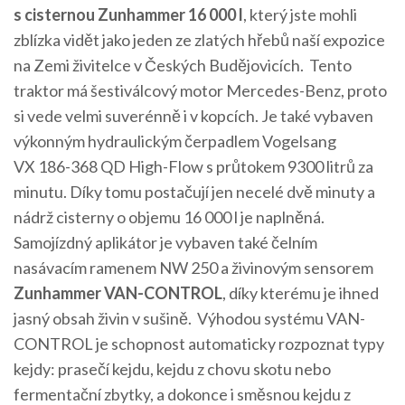
s cisternou Zunhammer 16 000 l
, který jste mohli
zblízka vidět jako jeden ze zlatých hřebů naší expozice
na Zemi živitelce v Českých Budějovicích. Tento
traktor má šestiválcový motor Mercedes-Benz, proto
si vede velmi suverénně i v kopcích. Je také vybaven
výkonným hydraulickým čerpadlem Vogelsang
VX 186-368 QD High-Flow s průtokem 9300 litrů za
minutu. Díky tomu postačují jen necelé dvě minuty a
nádrž cisterny o objemu 16 000 l je naplněná.
Samojízdný aplikátor je vybaven také čelním
nasávacím ramenem NW 250 a živinovým sensorem
Zunhammer VAN-CONTROL
, díky kterému je ihned
jasný obsah živin v sušině. Výhodou systému VAN-
CONTROL je schopnost automaticky rozpoznat typy
kejdy: prasečí kejdu, kejdu z chovu skotu nebo
fermentační zbytky, a dokonce i směsnou kejdu z