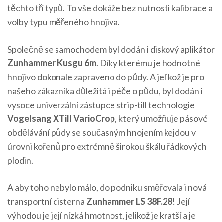
těchto tří typů. To vše dokáže bez nutnosti kalibrace a
volby typu měřeného hnojiva.
Společně se samochodem byl dodán i diskový aplikátor
Zunhammer Kusgu 6m
. Díky kterému je hodnotné
hnojivo dokonale zapraveno do půdy. A jelikož je pro
našeho zákazníka důležitá i péče o půdu, byl dodán i
vysoce univerzální zástupce strip-till technologie
Vogelsang XTill VarioCrop
, který umožňuje pásové
obdělávání půdy se současným hnojením kejdou v
úrovni kořenů pro extrémně širokou škálu řádkových
plodin.
A aby toho nebylo málo, do podniku směřovala i nová
transportní cisterna
Zunhammer LS 38F.28
! Její
výhodou je její nízká hmotnost, jelikož je kratší a je