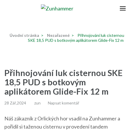
Přeskočit
na
Zunhammer
Zemědělská technika ! nyní dotace 50 % !
obsah
(stiskněte
Úvodní stránka
>
Nezařazené
>
Přihnojování luk cisternou
Enter)
SKE 18,5 PUD s botkovým aplikátorem Glide-Fix 12 m
Přihnojování luk cisternou SKE
18,5 PUD s botkovým
aplikátorem Glide-Fix 12 m
28 Zář,2024
zun
Napsat komentář
Náš zákazník z Orlických hor vsadil na Zunhammer a
pořídil si taženou cisternu v provedení tandem