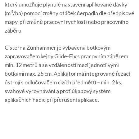
který umožňuje plynulé nastavení aplikované dávky
3
(m
/ha) pomocí změny otáček čerpadla dle předpisové
mapy, při změně pracovní rychlosti nebo pracovního
záběru.
Cisterna Zunhammer je vybavena botkovým
zapravovačem kejdy Glide-Fix s pracovním záběrem
min. 12 metrů a se vzdáleností mezi jednotlivými
botkami max. 25 cm. Aplikátor má integrované řezací
ústrojí s odlučovačem cizích předmětů – min. 2 ks,
svahové vyrovnávání a protiúkapový systém
aplikačních hadic při přerušení aplikace.