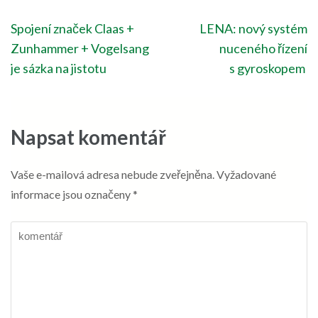
Navigace
Spojení značek Claas +
LENA: nový systém
pro
Zunhammer + Vogelsang
nuceného řízení
příspěvek
je sázka na jistotu
s gyroskopem
Napsat komentář
Vaše e-mailová adresa nebude zveřejněna.
Vyžadované
informace jsou označeny
*
komentář