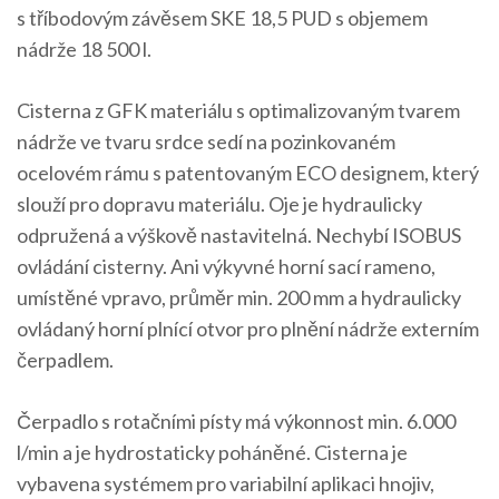
s tříbodovým závěsem SKE 18,5 PUD s objemem
nádrže 18 500 l.
Cisterna z GFK materiálu s optimalizovaným tvarem
nádrže ve tvaru srdce sedí na pozinkovaném
ocelovém rámu s patentovaným ECO designem, který
slouží pro dopravu materiálu. Oje je hydraulicky
odpružená a výškově nastavitelná. Nechybí ISOBUS
ovládání cisterny. Ani výkyvné horní sací rameno,
umístěné vpravo, průměr min. 200 mm a hydraulicky
ovládaný horní plnící otvor pro plnění nádrže externím
čerpadlem.
Čerpadlo s rotačními písty má výkonnost min. 6.000
l/min a je hydrostaticky poháněné. Cisterna je
vybavena systémem pro variabilní aplikaci hnojiv,