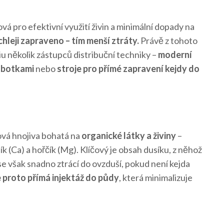
vá pro efektivní využití živin a minimální dopady na
chleji zapraveno – tím menší ztráty.
Právě z tohoto
iu několik zástupců distribuční techniky –
moderní
i botkami
nebo
stroje pro přímé zapravení kejdy do
ová hnojiva bohatá na
organické látky a živiny
–
ník (Ca) a hořčík (Mg). Klíčový je obsah dusíku, z něhož
se však snadno ztrácí do ovzduší, pokud není kejda
 proto přímá injektáž do půdy
, která minimalizuje