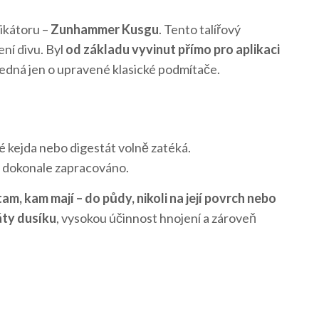
ikátoru –
Zunhammer Kusgu
. Tento talířový
ní divu. Byl
od základu vyvinut přímo pro aplikaci
 jedná jen o upravené klasické podmítače.
ré kejda nebo digestát volně zatéká.
je dokonale zapracováno.
tam, kam mají – do půdy, nikoli na její povrch nebo
áty dusíku
, vysokou účinnost hnojení a zároveň