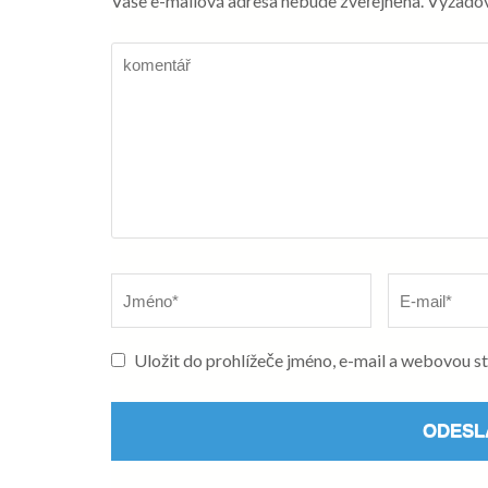
Vaše e-mailová adresa nebude zveřejněna.
Vyžadov
komentář
Název
*
E-
mail
*
Uložit do prohlížeče jméno, e-mail a webovou 