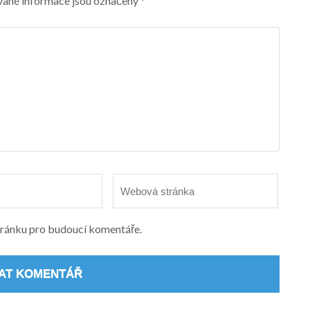
ané informace jsou označeny
*
Webová
stránka
stránku pro budoucí komentáře.