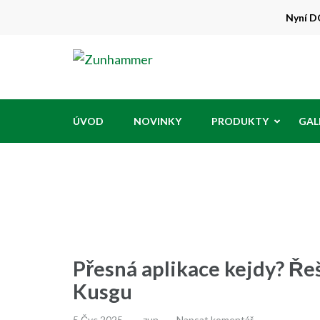
Přeskočit
Nyní DO
na
obsah
Zunhammer
Zemědělská technika ! nyní dotace 50
(stiskněte
Enter)
ÚVOD
NOVINKY
PRODUKTY
GAL
Přesná aplikace kejdy? 
Kusgu
5 Čvc,2025
zun
Napsat komentář