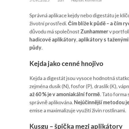
Správná aplikace kejdy nebo digestátu je klíčo
životní prostředí.
Čím blíže k půdě – a čím ry
důvodu má společnost
Zunhammer
v portfol
hadicové aplikátory
,
aplikátory s taženým
půdy
.
Kejda jako cenné hnojivo
Kejda a digestát jsou vysoce hodnotná statk
zejména dusík (N), fosfor (P), draslík (K), váp
až 60 % je v amoniakální formě
. Tato forma 
správně aplikována.
Nejúčinnější metodou je
emise a maximalizuje využití živin rostlinami.
Kusgu – špička mezi aplikátory