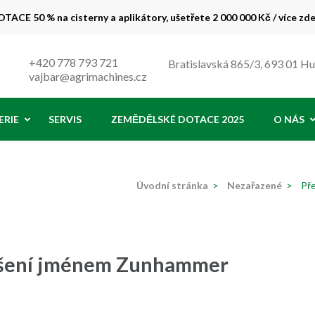
TACE 50 % na cisterny a aplikátory, ušetřete 2 000 000 Kč / více zd
 % !
+420 778 793 721
Bratislavská 865/3, 693 01 H
vajbar@agrimachines.cz
ERIE
SERVIS
ZEMĚDĚLSKÉ DOTACE 2025
O NÁS
Úvodní stránka
>
Nezařazené
>
Př
Řešení jménem Zunhammer