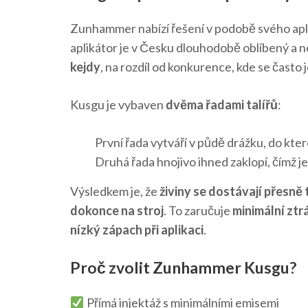
Zunhammer nabízí řešení v podobě svého apl
aplikátor je v Česku dlouhodobě oblíbený a ne
kejdy
, na rozdíl od konkurence, kde se často
Kusgu je vybaven
dvěma řadami talířů
:
První řada vytváří v půdě drážku, do kte
Druhá řada hnojivo ihned zaklopí, čímž 
Výsledkem je, že
živiny se dostávají přesně 
dokonce na stroj
. To zaručuje
minimální ztr
nízký zápach při aplikaci
.
Proč zvolit Zunhammer Kusgu?
Přímá injektáž s minimálními emisemi