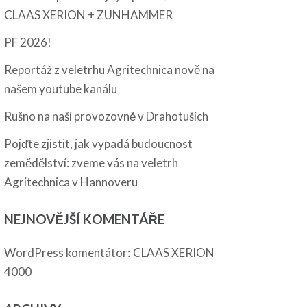
CLAAS XERION + ZUNHAMMER
PF 2026!
Reportáž z veletrhu Agritechnica nově na
našem youtube kanálu
Rušno na naší provozovně v Drahotuších
Pojďte zjistit, jak vypadá budoucnost
zemědělství: zveme vás na veletrh
Agritechnica v Hannoveru
NEJNOVĚJŠÍ KOMENTÁŘE
:
WordPress komentátor
CLAAS XERION
4000