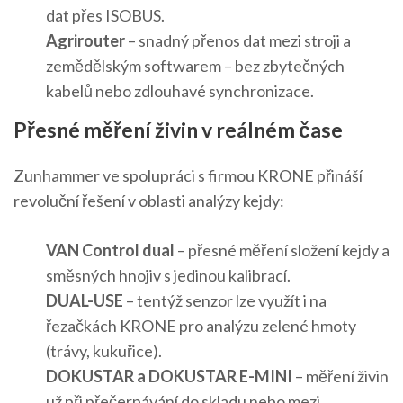
dat přes ISOBUS.
Agrirouter
– snadný přenos dat mezi stroji a
zemědělským softwarem – bez zbytečných
kabelů nebo zdlouhavé synchronizace.
Přesné měření živin v reálném čase
Zunhammer ve spolupráci s firmou KRONE přináší
revoluční řešení v oblasti analýzy kejdy:
VAN Control dual
– přesné měření složení kejdy a
směsných hnojiv s jedinou kalibrací.
DUAL-USE
– tentýž senzor lze využít i na
řezačkách KRONE pro analýzu zelené hmoty
(trávy, kukuřice).
DOKUSTAR a DOKUSTAR E-MINI
– měření živin
už při přečerpávání do skladu nebo mezi