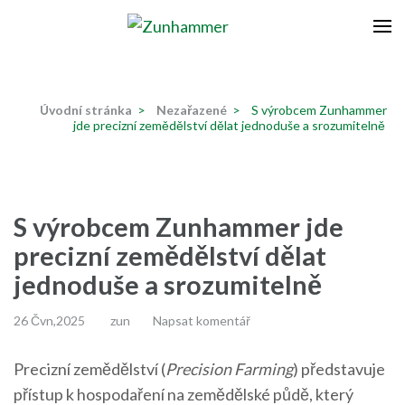
Přeskočit
na
Zunhammer
Zemědělská technika ! nyní dotace 50 % !
obsah
(stiskněte
Úvodní stránka
>
Nezařazené
>
S výrobcem Zunhammer
Enter)
jde precizní zemědělství dělat jednoduše a srozumitelně
S výrobcem Zunhammer jde
precizní zemědělství dělat
jednoduše a srozumitelně
26 Čvn,2025
zun
Napsat komentář
Precizní zemědělství (
Precision Farming
) představuje
přístup k hospodaření na zemědělské půdě, který