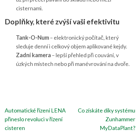
cisternami.
Doplňky, které zvýší vaši efektivitu
Tank-O-Num
– elektronický počítač, který
sleduje denní i celkový objem aplikované kejdy.
Zadní kamera
– lepší přehled při couvání, v
úzkých místech nebo při manévrování na dvoře.
Navigace
Automatické řízení LENA
Co získáte díky systému
pro
přineslo revoluci v řízení
Zunhammer
příspěvek
cisteren
MyDataPlant?