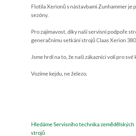
Flotila Xerionů s nástavbami Zunhammer je p
sezóny.
Pro zajímavost, díky naší servisní podpoře s
generačnímu setkání strojů Claas Xerion 3800
Jsme hrdí na to, že naši zákazníci volí pro své
Vozíme kejdu, ne železo.
Navigace
Hledáme Servisního technika zemědělských
pro
strojů