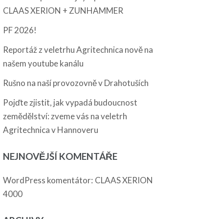
CLAAS XERION + ZUNHAMMER
PF 2026!
Reportáž z veletrhu Agritechnica nově na
našem youtube kanálu
Rušno na naší provozovně v Drahotuších
Pojďte zjistit, jak vypadá budoucnost
zemědělství: zveme vás na veletrh
Agritechnica v Hannoveru
NEJNOVĚJŠÍ KOMENTÁŘE
:
WordPress komentátor
CLAAS XERION
4000