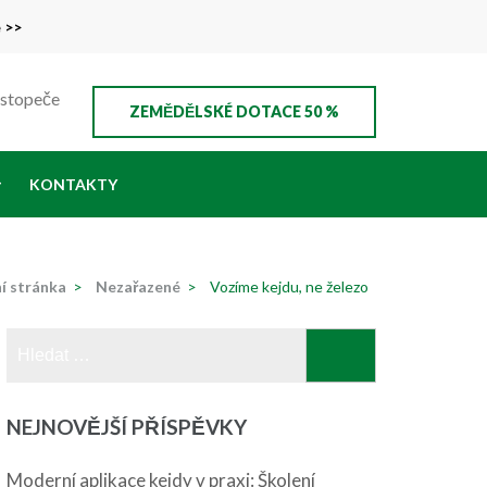
e >>
ustopeče
ZEMĚDĚLSKÉ DOTACE 50 %
KONTAKTY
í stránka
>
Nezařazené
>
Vozíme kejdu, ne železo
Vyhledávání
NEJNOVĚJŠÍ PŘÍSPĚVKY
Moderní aplikace kejdy v praxi: Školení