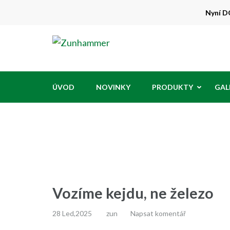
Přeskočit
Nyní DO
na
obsah
Zunhammer
Zemědělská technika ! nyní dotace 50
(stiskněte
Enter)
ÚVOD
NOVINKY
PRODUKTY
GAL
Vozíme kejdu, ne železo
28 Led,2025
zun
Napsat komentář