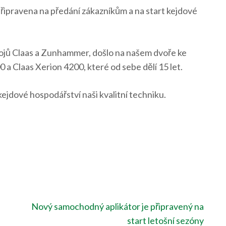
řipravena na předání zákazníkům a na start kejdové
trojů Claas a Zunhammer, došlo na našem dvoře ke
 a Claas Xerion 4200, které od sebe dělí 15 let.
 kejdové hospodářství naši kvalitní techniku.
Nový samochodný aplikátor je připravený na
start letošní sezóny