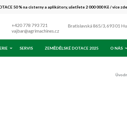
TACE 50 % na cisterny a aplikátory, ušetřete 2 000 000 Kč / více zd
 % !
+420 778 793 721
Bratislavská 865/3, 693 01 H
vajbar@agrimachines.cz
ERIE
SERVIS
ZEMĚDĚLSKÉ DOTACE 2025
O NÁS
Úvodn