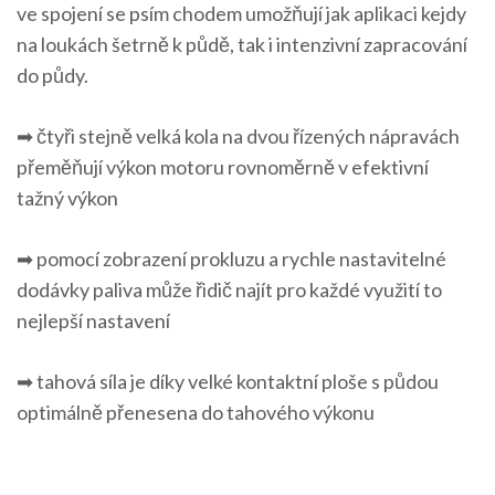
ve spojení se psím chodem umožňují jak aplikaci kejdy
na loukách šetrně k půdě, tak i intenzivní zapracování
do půdy.
➡ čtyři stejně velká kola na dvou řízených nápravách
přeměňují výkon motoru rovnoměrně v efektivní
tažný výkon
➡ pomocí zobrazení prokluzu a rychle nastavitelné
dodávky paliva může řidič najít pro každé využití to
nejlepší nastavení
➡ tahová síla je díky velké kontaktní ploše s půdou
optimálně přenesena do tahového výkonu