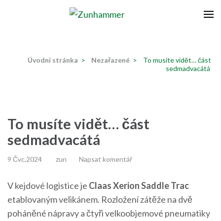
Přeskočit
na
Zunhammer
Zemědělská technika ! nyní dotace 50 % !
obsah
(stiskněte
Úvodní stránka
>
Nezařazené
>
To musíte vidět… část
Enter)
sedmadvacátá
To musíte vidět… část
sedmadvacátá
9 Čvc,2024
zun
Napsat komentář
V kejdové logistice je
Claas Xerion Saddle Trac
etablovaným velikánem. Rozložení zátěže na dvě
poháněné nápravy a čtyři velkoobjemové pneumatiky