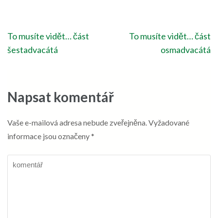
Navigace
To musíte vidět… část
To musíte vidět… část
pro
šestadvacátá
osmadvacátá
příspěvek
Napsat komentář
Vaše e-mailová adresa nebude zveřejněna.
Vyžadované
informace jsou označeny
*
komentář