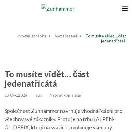
Přeskočit
na
Zunhammer
Zemědělská technika ! nyní dotace 50 % !
obsah
(stiskněte
Úvodní stránka
>
Nezařazené
>
To musíte vidět… část
Enter)
jedenatřicátá
To musíte vidět… část
jedenatřicátá
13 Čvc,2024
zun
Napsat komentář
Společnost Zunhammer navrhuje vhodná řešení pro
všechny své zákazníky. Proto je na trhu i ALPEN-
GLIDEFIX, který na svazích kombinuje všechny