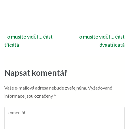
Navigace
To musíte vidět… část
To musíte vidět… část
pro
třicátá
dvaatřicátá
příspěvek
Napsat komentář
Vaše e-mailová adresa nebude zveřejněna.
Vyžadované
informace jsou označeny
*
komentář