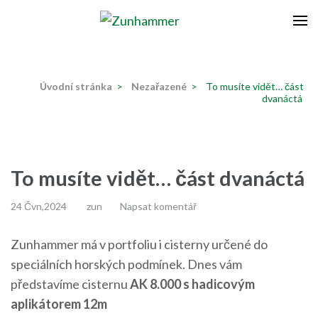
Přeskočit
na
Zunhammer
Zemědělská technika ! nyní dotace 50 % !
obsah
(stiskněte
Úvodní stránka
>
Nezařazené
>
To musíte vidět… část
Enter)
dvanáctá
To musíte vidět… část dvanáctá
24 Čvn,2024
zun
Napsat komentář
Zunhammer má v portfoliu i cisterny určené do
speciálních horských podmínek. Dnes vám
představíme cisternu
AK 8.000 s hadicovým
aplikátorem 12m