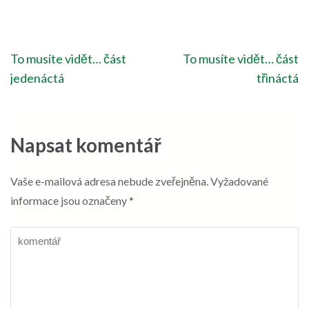
Navigace
To musíte vidět… část
To musíte vidět… část
pro
jedenáctá
třináctá
příspěvek
Napsat komentář
Vaše e-mailová adresa nebude zveřejněna.
Vyžadované
informace jsou označeny
*
komentář