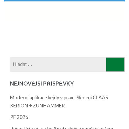
Vyhledávání
NEJNOVĚJŠÍ PŘÍSPĚVKY
Moderní aplikace kejdy v praxi: Školení CLAAS
XERION + ZUNHAMMER
PF 2026!
Reportáž z veletrhu Agritechnica nově na našem