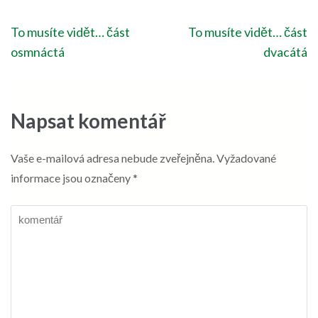
Navigace
To musíte vidět… část
To musíte vidět… část
pro
osmnáctá
dvacátá
příspěvek
Napsat komentář
Vaše e-mailová adresa nebude zveřejněna.
Vyžadované
informace jsou označeny
*
komentář