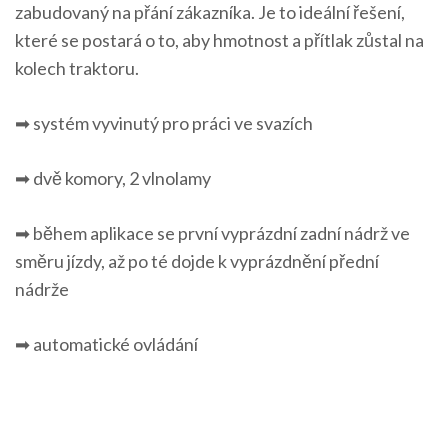
zabudovaný na přání zákazníka. Je to ideální řešení,
které se postará o to, aby hmotnost a přítlak zůstal na
kolech traktoru.
➡ systém vyvinutý pro práci ve svazích
➡ dvě komory, 2 vlnolamy
➡ během aplikace se první vyprázdní zadní nádrž ve
směru jízdy, až po té dojde k vyprázdnění přední
nádrže
➡ automatické ovládání