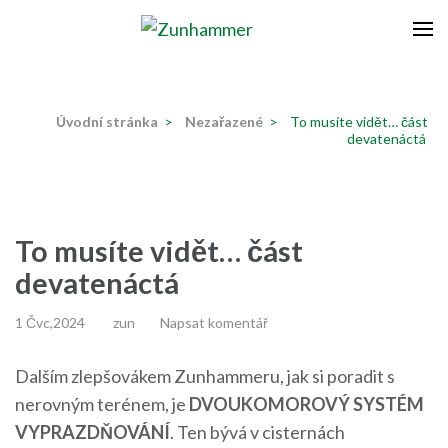
Přeskočit
na
Zunhammer
Zemědělská technika ! nyní dotace 50 % !
obsah
(stiskněte
Úvodní stránka
>
Nezařazené
>
To musíte vidět… část
Enter)
devatenáctá
To musíte vidět… část
devatenáctá
1 Čvc,2024
zun
Napsat komentář
Dalším zlepšovákem Zunhammeru, jak si poradit s
nerovným terénem, je
DVOUKOMOROVÝ SYSTÉM
VYPRAZDŇOVÁNÍ
. Ten bývá v cisternách