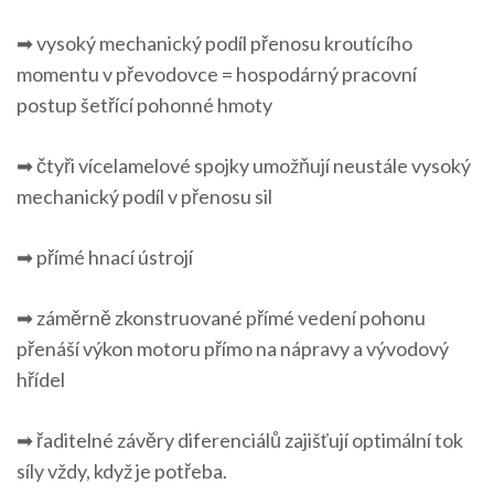
➡ vysoký mechanický podíl přenosu kroutícího
momentu v převodovce = hospodárný pracovní
postup šetřící pohonné hmoty
➡ čtyři vícelamelové spojky umožňují neustále vysoký
mechanický podíl v přenosu sil
➡ přímé hnací ústrojí
➡ záměrně zkonstruované přímé vedení pohonu
přenáší výkon motoru přímo na nápravy a vývodový
hřídel
➡ řaditelné závěry diferenciálů zajišťují optimální tok
síly vždy, když je potřeba.