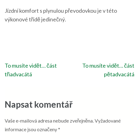
Jízdní komfort s plynulou převodovkou je v této
výkonové třídě jedinečný.
Navigace
To musíte vidět… část
To musíte vidět… část
pro
třiadvacátá
pětadvacátá
příspěvek
Napsat komentář
Vaše e-mailová adresa nebude zveřejněna.
Vyžadované
informace jsou označeny
*