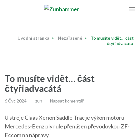
Přeskočit
na
Zunhammer
Zemědělská technika ! nyní dotace 50 % !
obsah
(stiskněte
Úvodní stránka
>
Nezařazené
>
To musíte vidět… část
Enter)
čtyřiadvacátá
To musíte vidět… část
čtyřiadvacátá
6 Čvc,2024
zun
Napsat komentář
U stroje Claas Xerion Saddle Trac je výkon motoru
Mercedes-Benz plynule přenášen převodovkou ZF-
Eccom na nápravy.