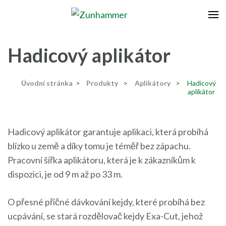
Přeskočit
na
Zunhammer
Zemědělská technika ! nyní dotace 50 % !
obsah
(stiskněte
Hadicový aplikátor
Enter)
Úvodní stránka
>
Produkty
>
Aplikátory
>
Hadicový
aplikátor
Hadicový aplikátor garantuje aplikaci, která probíhá
blízko u země a díky tomu je téměř bez zápachu.
Pracovní šířka aplikátoru, která je k zákazníkům k
dispozici, je od 9 m až po 33 m.
O přesné příčné dávkování kejdy, které probíhá bez
ucpávání, se stará rozdělovač kejdy Exa-Cut, jehož