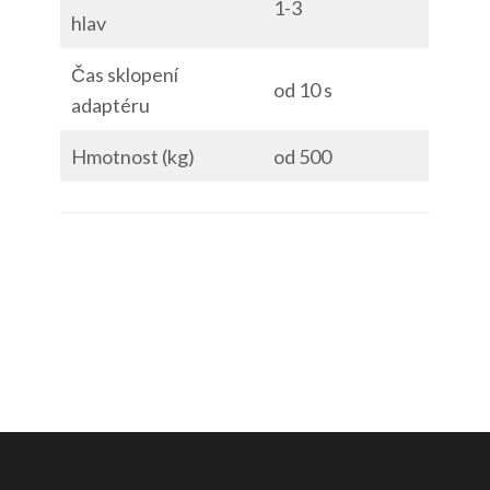
1-3
hlav
Čas sklopení
od 10 s
adaptéru
Hmotnost (kg)
od 500