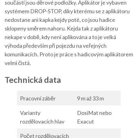
součástí jsou děrové podložky. Aplikátor je vybaven
systémem DROP-STOP, díky kterému se z aplikátoru
nedostane ani kapka kejdy poté, co jsou hadice
sklopeny směrem nahoru. Kejda tak z aplikátoru
nekape v době, kdy není aplikována a to je velká
výhoda především při pojezdu na veřejných
komunikacích. Proto je práce s hadicovým aplikátorem
velmi čistá.
Technická data
Pracovní záběr
9 m až 33 m
Varianty
DosiMat nebo
rozdělovacích hlav
Exacut
Počet rozdělovacích