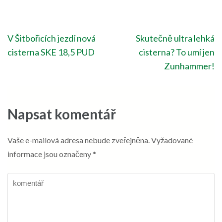
Navigace
V Šitbořicích jezdí nová
Skutečně ultra lehká
pro
cisterna SKE 18,5 PUD
cisterna? To umí jen
příspěvek
Zunhammer!
Napsat komentář
Vaše e-mailová adresa nebude zveřejněna.
Vyžadované
informace jsou označeny
*
komentář