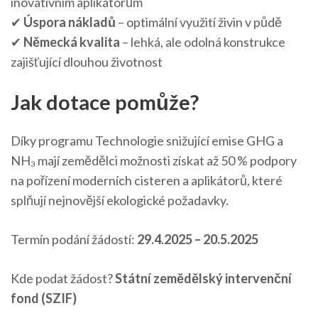
inovativním aplikátorům
✔
Úspora náklad
ů
– optimální využití živin v půdě
✔
N
ě
mecká kvalita
– lehká, ale odolná konstrukce
zajišťující dlouhou životnost
Jak dotace pomůže?
Díky programu Technologie snižující emise GHG a
NH₃ mají zemědělci možnosti získat až 50 % podpory
na pořízení moderních cisteren a aplikátorů, které
splňují nejnovější ekologické požadavky.
Termín podání žádostí:
29.4.2025 – 20.5.2025
Kde podat žádost?
Státní zemědělský intervenční
fond (SZIF)