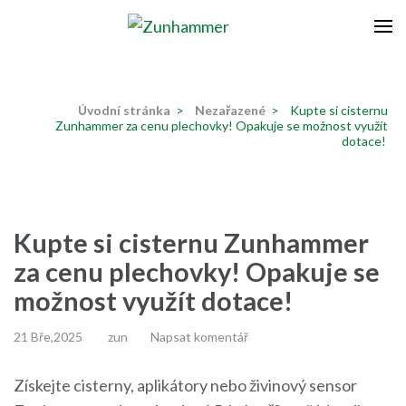
Přeskočit
na
Zunhammer
Zemědělská technika ! nyní dotace 50 % !
obsah
(stiskněte
Úvodní stránka
>
Nezařazené
>
Kupte si cisternu
Enter)
Zunhammer za cenu plechovky! Opakuje se možnost využít
dotace!
Kupte si cisternu Zunhammer
za cenu plechovky! Opakuje se
možnost využít dotace!
21 Bře,2025
zun
Napsat komentář
Získejte cisterny, aplikátory nebo živinový sensor