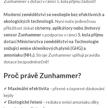
Zunhammer s dotací v rámci 5. kola příjmu žádostí!
Moderní zemědělství se neobejde bez efektivních a
ekologických technologií.
Nyní máte jedinečnou
příležitost získat
cisterny, aplikátory nebo živinový
sensor Zunhammer
s podporou v rámci
5. kola příjmu
dotací Ministerstva zemědělství na Technologie
snižující emise skleníkových plynů (GHG) a
amoniaku (NH₃).
Stroje Zunhammer splňují pravidla
dotace bezpodmínečně!
Proč právě Zunhammer?
✔
Maximální efektivita
– přesné a úsporné dávkování
kejdy
✔
Ekologické
ř
ešení
– redukce emisí amoniaku díky